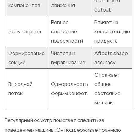
stability of
компонентов
движения
output
Ровное
Влияет на
Зоны нагрева
состояние
консистенцию
поверхности
продукта
Формирование
Чистота и
Аffects shape
секций
выравнивание
accuracy
Отражает
Выходной
Однородность
общее
поток
формы конфет.
состояние
машины
Регулярный осмотр помогает следить за
поведением машины. Он поддерживает раннюю