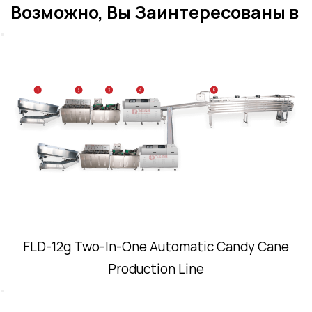
конфет?
Возможно, Вы Заинтересованы в
FLD- 5г Автоматическая Линия по
Производству Карамельной Трости