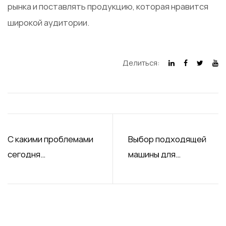
рынка и поставлять продукцию, которая нравится
широкой аудитории.
Делиться:
С какими проблемами
Выбор подходящей
сегодня
машины для
сталкиваются
производства конфет
производители
на фабрике по
оборудования для
производству конфет
производства