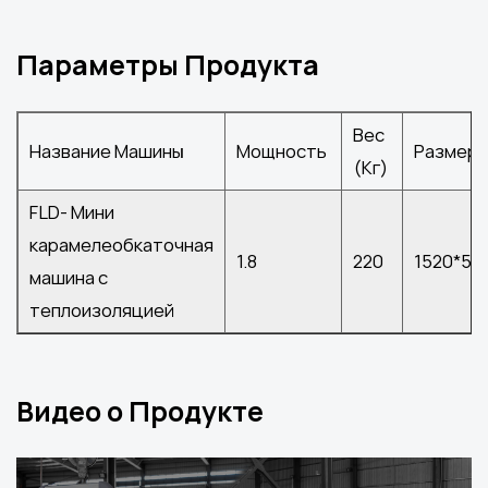
Параметры Продукта
Вес
Название Машины
Мощность
Размер 
(Кг)
FLD- Мини
карамелеобкаточная
1.8
220
1520*55
машина с
теплоизоляцией
Видео о Продукте